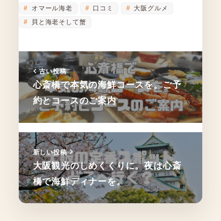
オマール海老
口コミ
大阪グルメ
貝と海老そして蟹
古い投稿
心斎橋で本気の海鮮コースを。ご予
約とコースのご案内
新しい投稿
大阪観光のしめくくりに。夜は心斎
橋で海鮮ディナーを。